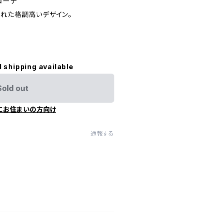
ローチ
された格調高いデザイン。
l shipping available
Sold out
にお住まいの方向け
通報する