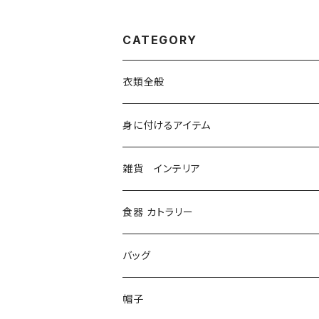
CATEGORY
衣類全般
コルセット
身に付けるアイテム
シャツ、ブラウス
ベルト ハーネス
雑貨 インテリア
ジャケット、コート
グローブ
本
食器 カトラリー
ボトム、スカート
メガネ、ゴーグル
ステーショナリー
バッグ
ソックス、レギンス
マスク
造形
財布
帽子