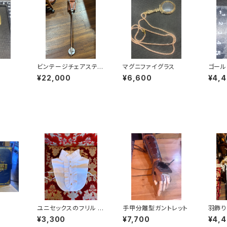
ビンテージチェアステッ
マグニファイグラス
ゴール
キ
¥22,000
¥6,600
¥4,
ユニセックスのフリル ツ
手甲分離型ガントレット
羽飾
ケエリ
¥3,300
¥7,700
¥4,