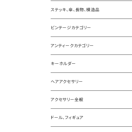
マフラー、ストール、スカーフ
望遠鏡、単眼鏡、双眼鏡、ルーペ
キャンドルスタンド
バッグ
ステッキ、傘、長物、模造品
ベスト
付けエリ
ビンテージカテゴリー
手首、足首
アンティークカテゴリー
キーホルダー
ヘアアクセサリー
アクセサリー全般
シルバーアクセサリー
ドール、フィギュア