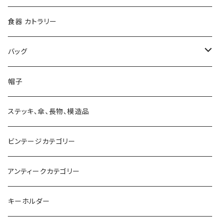
ジャケット、コート
グローブ
本
食器 カトラリー
ボトム、スカート
メガネ、ゴーグル
ステーショナリー
バッグ
ソックス、レギンス
マスク
造形
財布
帽子
マフラー、ストール、スカーフ
望遠鏡、単眼鏡、双眼鏡、ルーペ
キャンドルスタンド
バッグ
ステッキ、傘、長物、模造品
ベスト
付けエリ
ビンテージカテゴリー
手首、足首
アンティークカテゴリー
キーホルダー