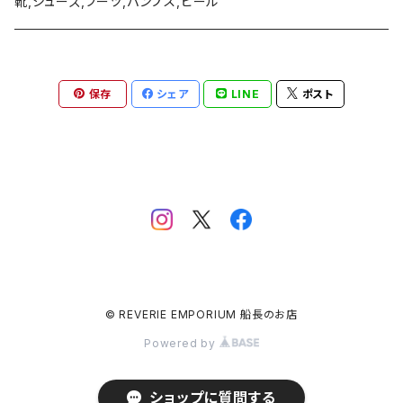
靴,シューズ,ブーツ,パンプス,ヒール
リング
ブローチ、バッチ
ピアス、イヤリング、耳飾り、イヤーフック、イヤーカフ
リング
保存
シェア
LINE
ポスト
ブローチ、バッチ
リング
© REVERIE EMPORIUM 船長のお店
Powered by
ショップに質問する