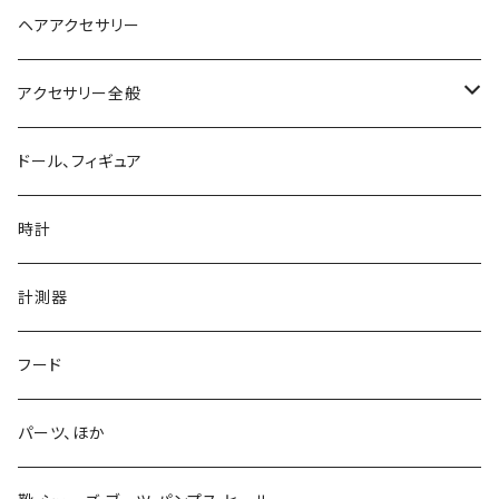
ヘアアクセサリー
アクセサリー全般
シルバーアクセサリー
ドール、フィギュア
ネックレス、ペンダント
真鍮、銅、ニッケル、非鉄金属アクセサリー
時計
ブレスレット、バングル
ネックレス、ペンダント
アクリル、レジン、ガラス、その他
計測器
ピアス、イヤリング、耳飾り、イヤーフック、イヤーカフ
ブレスレット、バングル
ネックレス、ペンダント
革製品
フード
ブローチ、バッチ
ピアス、イヤリング、耳飾り、イヤーフック、イヤーカフ
ブレスレット、バングル
ネックレス、ペンダント
ネクタイピンほか
パーツ、ほか
リング
ブローチ、バッチ
ピアス、イヤリング、耳飾り、イヤーフック、イヤーカフ
ブレスレット、バングル