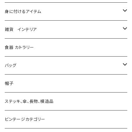
コルセット
身に付けるアイテム
シャツ、ブラウス
ベルト ハーネス
雑貨 インテリア
ジャケット、コート
グローブ
本
食器 カトラリー
ボトム、スカート
メガネ、ゴーグル
ステーショナリー
バッグ
ソックス、レギンス
マスク
造形
財布
帽子
マフラー、ストール、スカーフ
望遠鏡、単眼鏡、双眼鏡、ルーペ
キャンドルスタンド
バッグ
ステッキ、傘、長物、模造品
ベスト
付けエリ
ビンテージカテゴリー