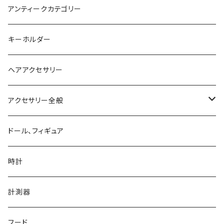
手首、足首
アンティークカテゴリー
キーホルダー
ヘアアクセサリー
アクセサリー全般
シルバーアクセサリー
ドール、フィギュア
ネックレス、ペンダント
真鍮、銅、ニッケル、非鉄金属アクセサリー
時計
ブレスレット、バングル
ネックレス、ペンダント
アクリル、レジン、ガラス、その他
計測器
ピアス、イヤリング、耳飾り、イヤーフック、イヤーカフ
ブレスレット、バングル
ネックレス、ペンダント
革製品
フード