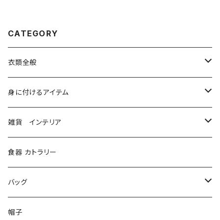
CATEGORY
衣類全般
コルセット
身に付けるアイテム
シャツ、ブラウス
ベルト ハーネス
雑貨 インテリア
ジャケット、コート
グローブ
本
食器 カトラリー
ボトム、スカート
メガネ、ゴーグル
ステーショナリー
バッグ
ソックス、レギンス
マスク
造形
財布
帽子