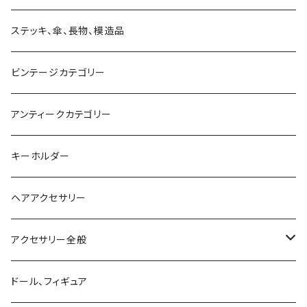
マフラー、ストール、スカーフ
望遠鏡、単眼鏡、双眼鏡、ルーペ
キャンドルスタンド
バッグ
ステッキ、傘、長物、模造品
ベスト
付けエリ
ビンテージカテゴリー
手首、足首
アンティークカテゴリー
キーホルダー
ヘアアクセサリー
アクセサリー全般
シルバーアクセサリー
ドール、フィギュア