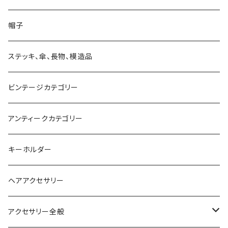
ソックス、レギンス
マスク
造形
財布
帽子
マフラー、ストール、スカーフ
望遠鏡、単眼鏡、双眼鏡、ルーペ
キャンドルスタンド
バッグ
ステッキ、傘、長物、模造品
ベスト
付けエリ
ビンテージカテゴリー
手首、足首
アンティークカテゴリー
キーホルダー
ヘアアクセサリー
アクセサリー全般