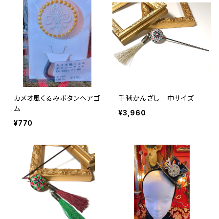
カメオ風くるみボタンヘアゴ
手毬かんざし 中サイズ
ム
¥3,960
¥770