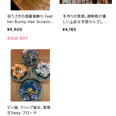
羽うさぎの頭蓋髪飾り Feat
手作りの質感。透明感が優
her Bunny Hair Accesso
しい上品な手毬かんざし H
ry
andmade modern hairpi
¥9,900
¥4,180
n(fork type)
SOLD OUT
ピン留、クリップ留め、紫陽
花3way ブローチ