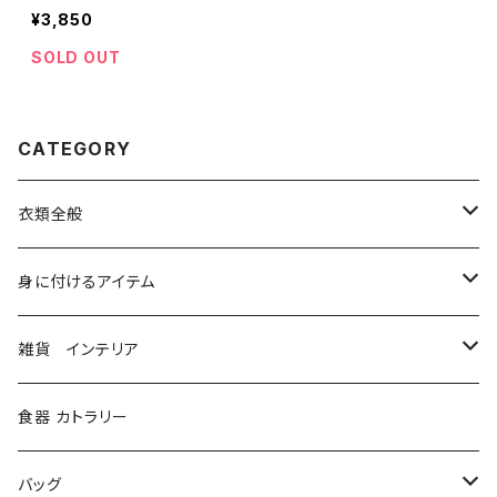
¥3,850
SOLD OUT
CATEGORY
衣類全般
コルセット
身に付けるアイテム
シャツ、ブラウス
ベルト ハーネス
雑貨 インテリア
ジャケット、コート
グローブ
本
食器 カトラリー
ボトム、スカート
メガネ、ゴーグル
ステーショナリー
バッグ