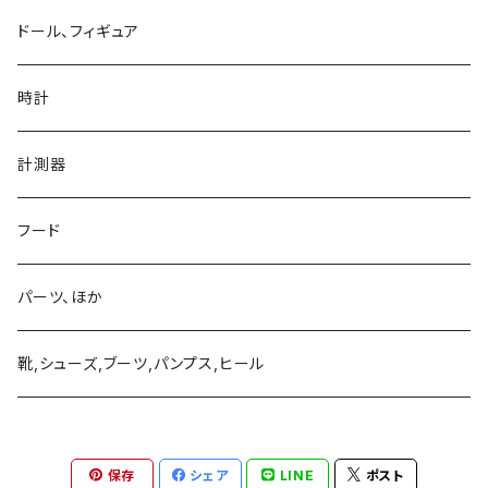
シルバーアクセサリー
ドール、フィギュア
ネックレス、ペンダント
真鍮、銅、ニッケル、非鉄金属アクセサリー
時計
ブレスレット、バングル
ネックレス、ペンダント
アクリル、レジン、ガラス、その他
計測器
ピアス、イヤリング、耳飾り、イヤーフック、イヤーカフ
ブレスレット、バングル
ネックレス、ペンダント
革製品
フード
ブローチ、バッチ
ピアス、イヤリング、耳飾り、イヤーフック、イヤーカフ
ブレスレット、バングル
ネックレス、ペンダント
ネクタイピンほか
パーツ、ほか
リング
ブローチ、バッチ
ピアス、イヤリング、耳飾り、イヤーフック、イヤーカフ
ブレスレット、バングル
靴,シューズ,ブーツ,パンプス,ヒール
リング
ブローチ、バッチ
ピアス、イヤリング、耳飾り、イヤーフック、イヤーカフ
リング
保存
シェア
LINE
ポスト
ブローチ、バッチ