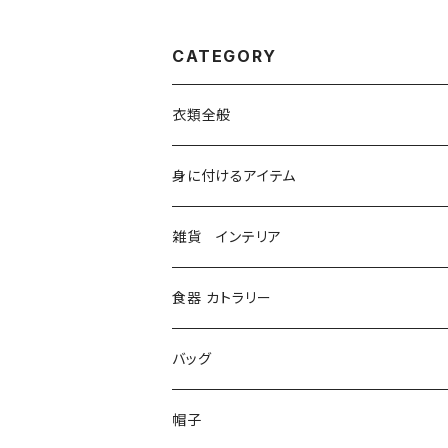
CATEGORY
衣類全般
コルセット
身に付けるアイテム
シャツ、ブラウス
ベルト ハーネス
雑貨 インテリア
ジャケット、コート
グローブ
本
食器 カトラリー
ボトム、スカート
メガネ、ゴーグル
ステーショナリー
バッグ
ソックス、レギンス
マスク
造形
財布
帽子