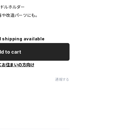
ンドルホルダー
器や改造パーツにも。
l shipping available
d to cart
にお住まいの方向け
通報する