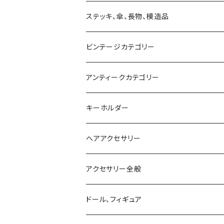
マフラー、ストール、スカーフ
望遠鏡、単眼鏡、双眼鏡、ルーペ
キャンドルスタンド
バッグ
ステッキ、傘、長物、模造品
ベスト
付けエリ
ビンテージカテゴリー
手首、足首
アンティークカテゴリー
キーホルダー
ヘアアクセサリー
アクセサリー全般
シルバーアクセサリー
ドール、フィギュア