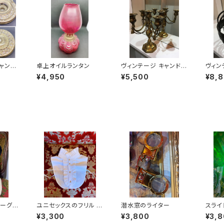
ャンド
卓上オイルランタン
ヴィンテージ キャンドル
ヴィン
スタンド Vintage Can
キーパー
¥4,950
¥5,500
¥8,
dle Stand
Small
er
ゴーグル
ユニセックスのフリル ツ
潜水窓のライター
スライ
ggle
ケエリ
¥3,300
¥3,800
¥3,