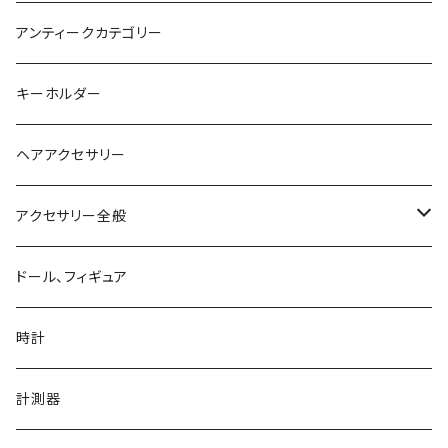
手首、足首
アンティークカテゴリー
キーホルダー
ヘアアクセサリー
アクセサリー全般
シルバーアクセサリー
ドール、フィギュア
ネックレス、ペンダント
真鍮、銅、ニッケル、非鉄金属アクセサリー
時計
ブレスレット、バングル
ネックレス、ペンダント
アクリル、レジン、ガラス、その他
計測器
ピアス、イヤリング、耳飾り、イヤーフック、イヤーカフ