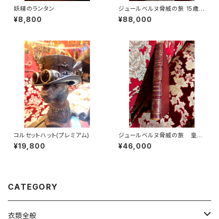
妖精のランタン
ジュールベルヌ脅威の旅 15歳の
船長
¥8,800
¥88,000
コルセットハット(プレミアム)
ジュールベルヌ脅威の旅 皇帝
の密使ミハイル・ストロゴフ
¥19,800
¥46,000
CATEGORY
衣類全般