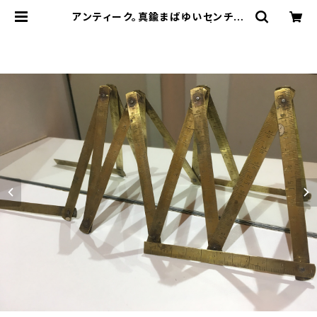
アンティーク。真鍮まばゆいセンチ定
規 Antique Brass Ruler | REVE
RIE EMPORIUM 船長のお店