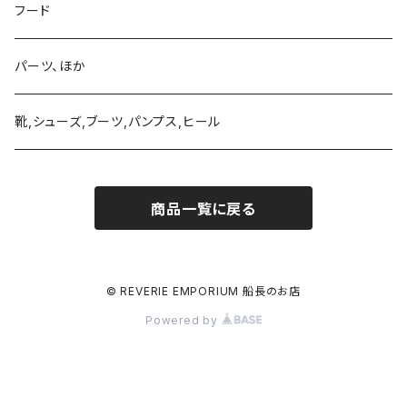
ブレスレット、バングル
ネックレス、ペンダント
革製品
フード
ブローチ、バッチ
ピアス、イヤリング、耳飾り、イヤーフック、イヤーカフ
ブレスレット、バングル
ネックレス、ペンダント
ネクタイピンほか
パーツ、ほか
リング
ブローチ、バッチ
ピアス、イヤリング、耳飾り、イヤーフック、イヤーカフ
ブレスレット、バングル
靴,シューズ,ブーツ,パンプス,ヒール
リング
ブローチ、バッチ
ピアス、イヤリング、耳飾り、イヤーフック、イヤーカフ
商品一覧に戻る
リング
ブローチ、バッチ
リング
© REVERIE EMPORIUM 船長のお店
Powered by