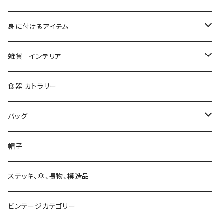
コルセット
身に付けるアイテム
シャツ、ブラウス
ベルト ハーネス
雑貨 インテリア
ジャケット、コート
グローブ
本
食器 カトラリー
ボトム、スカート
メガネ、ゴーグル
ステーショナリー
バッグ
ソックス、レギンス
マスク
造形
財布
帽子
マフラー、ストール、スカーフ
望遠鏡、単眼鏡、双眼鏡、ルーペ
キャンドルスタンド
バッグ
ステッキ、傘、長物、模造品
ベスト
付けエリ
ビンテージカテゴリー